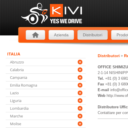
Azienda
Distributori
Prodot
ITALIA
Distributori
Re
>
Abruzzo
OFFICE SHIMIZU
Calabria
2-1-14 NISHINI
Campania
Tel.
+81 (0) 3 69
Fax
+81 (0) 3 68
Emilia Romagna
E-mail
info@offic
Lazio
Web
http://www.of
Liguria
Distributore Uffi
Lombardia
Contattare per cono
Marche
Molise