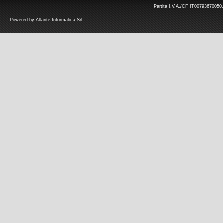
Partita I.V.A./CF IT00793670050,
Powered by
Atlante Informatica Srl