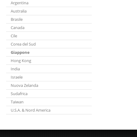
Argentina
Australia
Brasile
Canada
Cile
Corea del Sud
Giappone
Hong Kong
India
Israele
Nuova Zelanda
Sudafrica
Taiwan
U.S.A. & Nord America